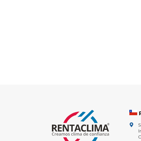
S

I
C