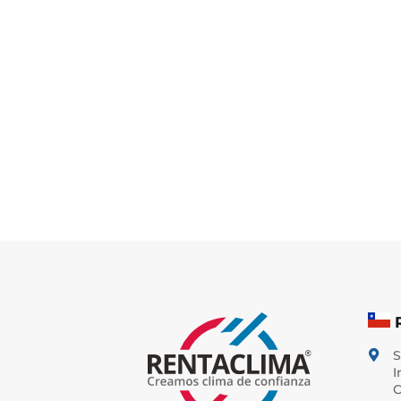
S

I
C